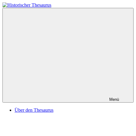
Zum
Inhalt
Historischer
springen
Thesaurus
Menü
Über den Thesaurus