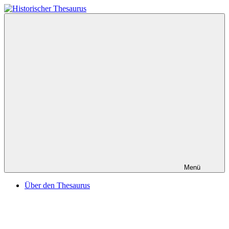
Zum
Inhalt
springen
Historischer
Thesaurus
Menü
Über den Thesaurus