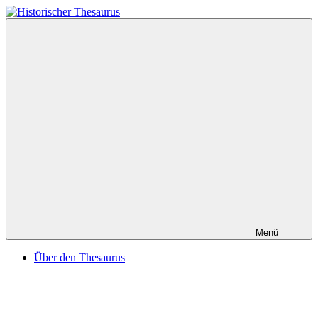
Zum
Inhalt
Historischer
springen
Thesaurus
Menü
Über den Thesaurus