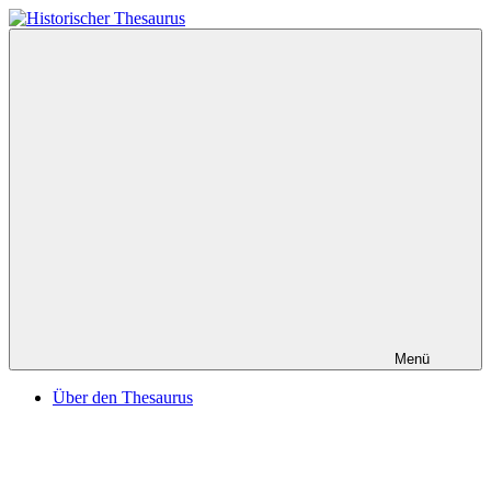
Zum
Inhalt
Historischer
springen
Thesaurus
Menü
Über den Thesaurus