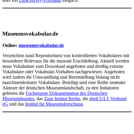
über ein
LimeSurvey-Formular
möglich.
Museumsvokabular.de
Online:
museumsvokabular.de
Verzeichnis (und Repositorium) von kontrollierten Vokabularen mit
besonderer Relevanz für die museale Erschließung. Aktuell werden
neun Vokabulare zum Download angeboten und dreißig externe
Vokabulare oder Vokabular-Vorhaben nachgewiesen. Angeboten
wird zudem die Umwandlung und Bereitstellung bislang nicht
maschinenlesbarer Vokabulare. Beteiligt sind eine Reihe zentraler
Akteure der deutschen Museumslandschaft, zu den Initiatoren
gehören die
Fachgruppe Dokumentation des Deutschen
Museumsbundes
, das
Zuse Institut Berlin
, die
digiCULT Verbund
eG
und das
Institut für Museumsforschung
.