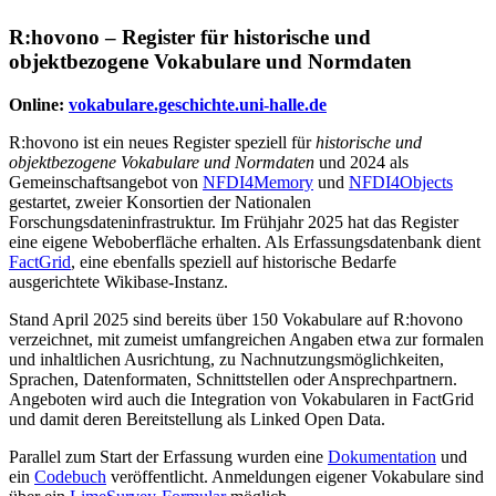
R:hovono – Register für historische und
objektbezogene Vokabulare und Normdaten
Online:
vokabulare.geschichte.uni-halle.de
R:hovono ist ein neues Register speziell für
historische und
objektbezogene Vokabulare und Normdaten
und 2024 als
Gemeinschaftsangebot von
NFDI4Memory
und
NFDI4Objects
gestartet, zweier Konsortien der Nationalen
Forschungsdateninfrastruktur. Im Frühjahr 2025 hat das Register
eine eigene Weboberfläche erhalten. Als Erfassungsdatenbank dient
FactGrid
, eine ebenfalls speziell auf historische Bedarfe
ausgerichtete Wikibase-Instanz.
Stand April 2025 sind bereits über 150 Vokabulare auf R:hovono
verzeichnet, mit zumeist umfangreichen Angaben etwa zur formalen
und inhaltlichen Ausrichtung, zu Nachnutzungsmöglichkeiten,
Sprachen, Datenformaten, Schnittstellen oder Ansprechpartnern.
Angeboten wird auch die Integration von Vokabularen in FactGrid
und damit deren Bereitstellung als Linked Open Data.
Parallel zum Start der Erfassung wurden eine
Dokumentation
und
ein
Codebuch
veröffentlicht. Anmeldungen eigener Vokabulare sind