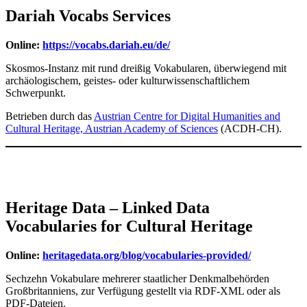
Dariah Vocabs Services
Online:
https://vocabs.dariah.eu/de/
Skosmos-Instanz mit rund dreißig Vokabularen, überwiegend mit
archäologischem, geistes- oder kulturwissenschaftlichem
Schwerpunkt.
Betrieben durch das
Austrian Centre for Digital Humanities and
Cultural Heritage, Austrian Academy of Sciences
(ACDH-CH).
Heritage Data – Linked Data
Vocabularies for Cultural Heritage
Online:
heritagedata.org/blog/vocabularies-provided/
Sechzehn Vokabulare mehrerer staatlicher Denkmalbehörden
Großbritanniens, zur Verfügung gestellt via RDF-XML oder als
PDF-Dateien.