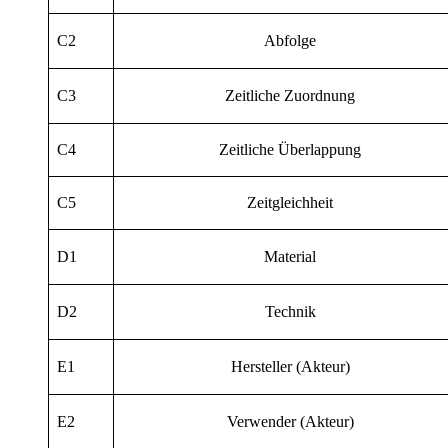
C2
Abfolge
C3
Zeitliche Zuordnung
C4
Zeitliche Überlappung
C5
Zeitgleichheit
D1
Material
D2
Technik
E1
Hersteller (Akteur)
E2
Verwender (Akteur)