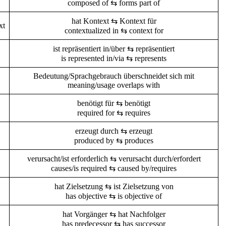
composed of ⇆ forms part of
hat Kontext ⇆ Kontext für
xt
contextualized in ⇆ context for
ist repräsentiert in/über ⇆ repräsentiert
is represented in/via ⇆ represents
Bedeutung/Sprachgebrauch überschneidet sich mit
meaning/usage overlaps with
benötigt für ⇆ benötigt
required for ⇆ requires
erzeugt durch ⇆ erzeugt
produced by ⇆ produces
verursacht/ist erforderlich ⇆ verursacht durch/erfordert
causes/is required ⇆ caused by/requires
hat Zielsetzung ⇆ ist Zielsetzung von
has objective ⇆ is objective of
hat Vorgänger ⇆ hat Nachfolger
has predecessor ⇆ has successor