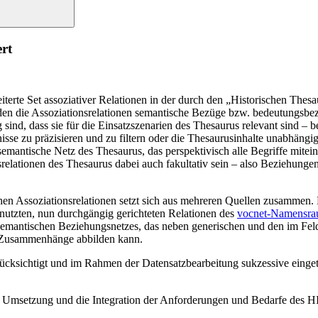
ert
iterte Set assoziativer Relationen in der durch den „Historischen The
lden die Assoziationsrelationen semantische Bezüge bzw. bedeutungsbe
sind, dass sie für die Einsatzszenarien des Thesaurus relevant sind – 
e zu präzisieren und zu filtern oder die Thesaurusinhalte unabhängi
mantische Netz des Thesaurus, das perspektivisch alle Begriffe mitein
srelationen des Thesaurus dabei auch fakultativ sein – also Beziehunge
en Assoziationsrelationen setzt sich aus mehreren Quellen zusammen.
enutzten, nun durchgängig gerichteten Relationen des
vocnet-Namensr
s semantischen Beziehungsnetzes, das neben generischen und den im F
le Zusammenhänge abbilden kann.
rücksichtigt und im Rahmen der Datensatzbearbeitung sukzessive eingetr
 Umsetzung und die Integration der Anforderungen und Bedarfe des HIT