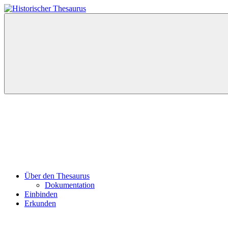
Zum
Inhalt
Historischer
springen
Thesaurus
Über den Thesaurus
Dokumentation
Einbinden
Erkunden