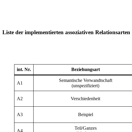
Liste der implementierten assoziativen Relationsarten
int. Nr.
Beziehungsart
Semantische Verwandtschaft
A1
(unspezifiziert)
A2
Verschiedenheit
A3
Beispiel
Teil/Ganzes
A4