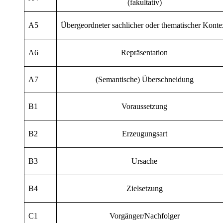
(fakultativ)
A5
Übergeordneter sachlicher oder thematischer Konte
A6
Repräsentation
A7
(Semantische) Überschneidung
B1
Voraussetzung
B2
Erzeugungsart
B3
Ursache
B4
Zielsetzung
C1
Vorgänger/Nachfolger