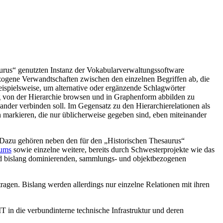
saurus“ genutzten Instanz der Vokabularverwaltungssoftware
zogene Verwandtschaften zwischen den einzelnen Begriffen ab, die
beispielsweise, um alternative oder ergänzende Schlagwörter
g von der Hierarchie browsen und in Graphenform abbilden zu
ander verbinden soll. Im Gegensatz zu den Hierarchierelationen als
n markieren, die nur üblicherweise gegeben sind, eben miteinander
 Dazu gehören neben den für den „Historischen Thesaurus“
aums
sowie einzelne weitere, bereits durch Schwesterprojekte wie das
eld bislang dominierenden, sammlungs- und objektbezogenen
agen. Bislang werden allerdings nur einzelne Relationen mit ihren
 in die verbundinterne technische Infrastruktur und deren