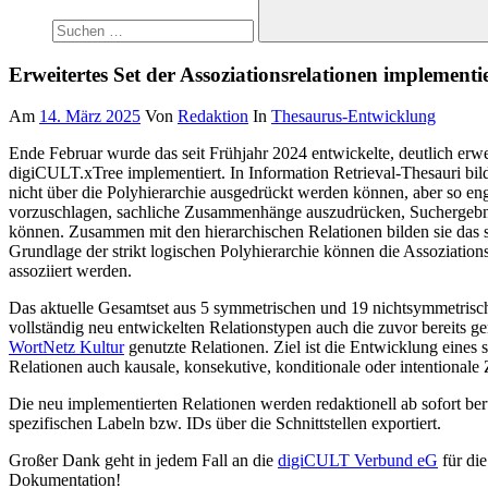
Suchen
Erweitertes Set der Assoziationsrelationen implementi
Am
14. März 2025
Von
Redaktion
In
Thesaurus-Entwicklung
Ende Februar wurde das seit Frühjahr 2024 entwickelte, deutlich erwe
digiCULT.xTree implementiert. In Information Retrieval-Thesauri bi
nicht über die Polyhierarchie ausgedrückt werden können, aber so eng 
vorzuschlagen, sachliche Zusammenhänge auszudrücken, Suchergebniss
können. Zusammen mit den hierarchischen Relationen bilden sie das se
Grundlage der strikt logischen Polyhierarchie können die Assoziation
assoziiert werden.
Das aktuelle Gesamtset aus 5 symmetrischen und 19 nichtsymmetrisch
vollständig neu entwickelten Relationstypen auch die zuvor bereits g
WortNetz Kultur
genutzte Relationen. Ziel ist die Entwicklung eine
Relationen auch kausale, konsekutive, konditionale oder intentiona
Die neu implementierten Relationen werden redaktionell ab sofort be
spezifischen Labeln bzw. IDs über die Schnittstellen exportiert.
Großer Dank geht in jedem Fall an die
digiCULT Verbund eG
für die
Dokumentation!