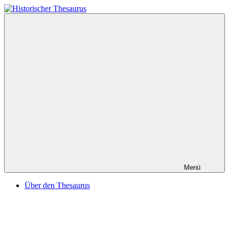
Zum
Inhalt
Historischer
springen
Thesaurus
Menü
Über den Thesaurus