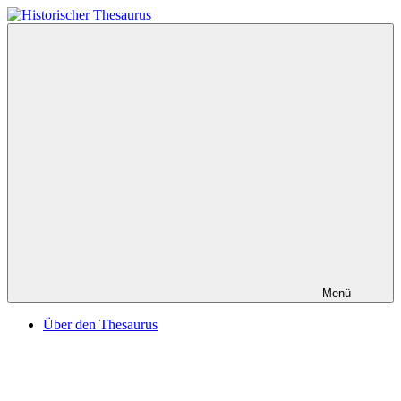
Zum
Inhalt
Historischer
springen
Thesaurus
Menü
Über den Thesaurus