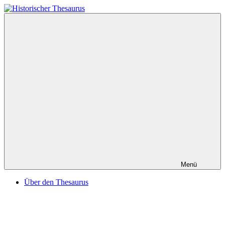
Zum
Inhalt
Historischer
springen
Thesaurus
Menü
Über den Thesaurus